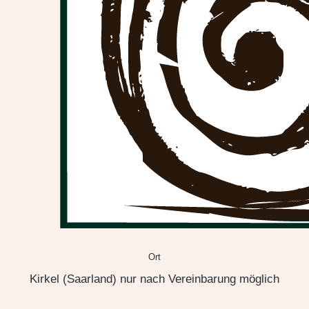
Hier könne Sie uns
erreichen
EMAIL
info(at)der-formenpark.de
Telefon
Null Sechs 821/9208648
Ort
Kirkel (Saarland) nur nach Vereinbarung möglich