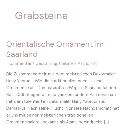
Grabsteine
Orientalische Ornament im
Orientalische
Ornament
Saarland
im
Saarland
1 Kommentar
/
Gestaltung
,
Unikate
/
Astrid Hilt
Die Zusammenarbeit mit dem meisterlichen Dekormaler
Hany Yabrudi Wie die traditionellen orientalische
Ornamente aus Damaskus ihren Weg ins Saarland fanden
Seit 2016 pflegen wir eine ganz besondere Partnerschaft
mit dem talentierten Dekormaler Hany Yabrudi aus
Damaskus. Nach seiner Flucht in unsere Nachbarschaft hat
er uns mit seiner meisterlichen traditionellen
Ornamentmalerei, bekannt als Ajami, beeindruckt. […]