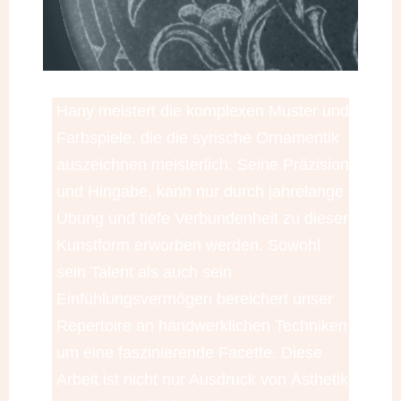
Hany meistert die komplexen Muster und
Farbspiele, die die syrische Ornamentik
auszeichnen meisterlich. Seine Präzision
und Hingabe, kann nur durch jahrelange
Übung und tiefe Verbundenheit zu dieser
Kunstform erworben werden. Sowohl
sein Talent als auch sein
Einfühlungsvermögen bereichert unser
Repertoire an handwerklichen Techniken
um eine faszinierende Facette. Diese
Arbeit ist nicht nur Ausdruck von Ästhetik