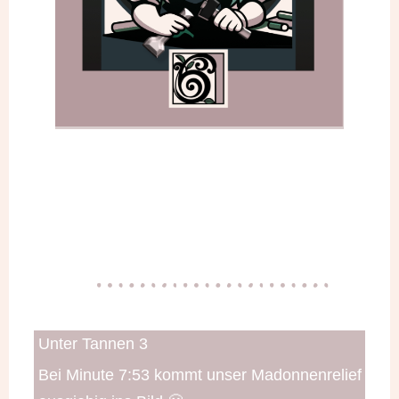
Unter Tannen 3
Bei Minute 7:53 kommt unser Madonnenrelief